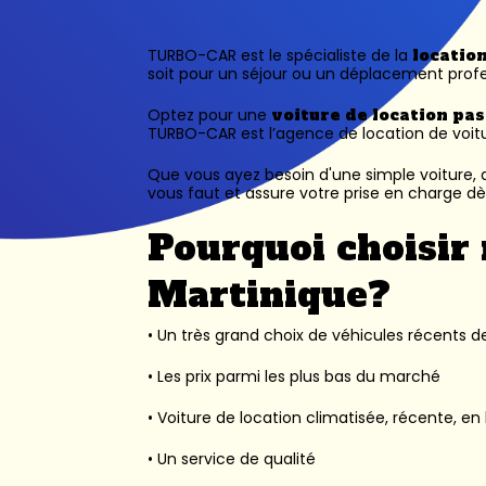
TURBO-CAR est le spécialiste de la
locatio
soit pour un séjour ou un déplacement profe
Optez pour une
voiture de location pa
TURBO-CAR est l’
agence de location de voit
Que vous ayez besoin d'une simple voiture, d
vous faut et assure votre prise en charge dès
Pourquoi choisir 
Martinique?
• Un très grand choix de véhicules récents des
• Les prix parmi les plus bas du marché
• Voiture de location climatisée, récente, en 
• Un service de qualité