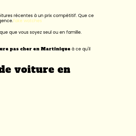
voitures récentes à un prix compétitif. Que ce
agence.
fake watches
ique que vous soyez seul ou en famille.
ture pas cher en Martinique
à ce qu'il
de voiture en