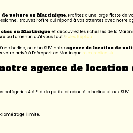
n de voiture en Martinique
. Profitez d’une large flotte de 
ssionnel, trouvez l’offre qui répond à vos attentes avec notre 
s cher en Martinique
et découvrez les richesses de la Martin
ure au Lamentin
qu’il vous faut !
Rolex Replica
’une berline, ou d’un SUV, notre
agence de location de voi
 votre arrivé à l’aéroport en Martinique.
rolex replica uk
notre agence de location 
 catégories A à E, de la petite citadine à la berline et aux SUV.
kilométrage illimité.