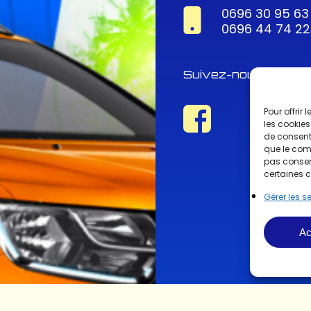
0696 30 95 63
0696 44 74 22
Suivez-nous !
Pour offrir
les cookies
de consenti
que le comp
pas consent
certaines c
Gérer les s
Ac