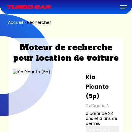
Skip
Men
to
main
content
Accueil
»
Rechercher
Moteur de recherche
pour location de voiture
Kia
Picanto
(5p)
Catégorie A
à partir de 23
ans et 3 ans de
permis
Vous avez