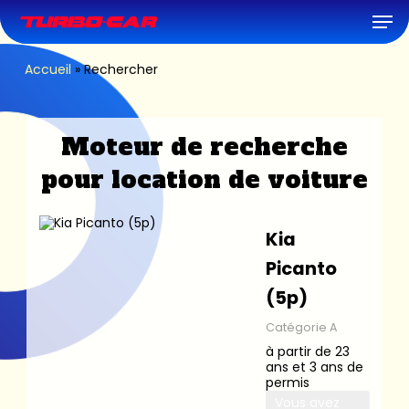
Skip
Men
to
main
content
Accueil
»
Rechercher
Moteur de recherche
pour location de voiture
Kia
Picanto
(5p)
Catégorie A
à partir de 23
ans et 3 ans de
permis
Vous avez