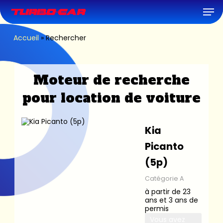
Skip
Men
to
main
content
Accueil
»
Rechercher
Moteur de recherche
pour location de voiture
Kia
Picanto
(5p)
Catégorie A
à partir de 23
ans et 3 ans de
permis
Vous avez