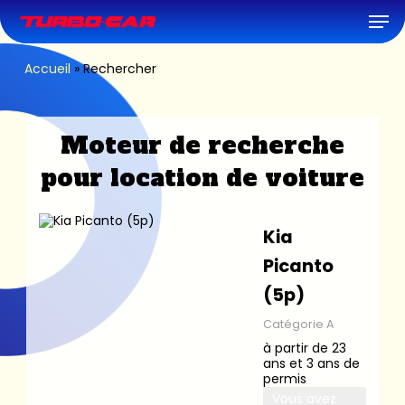
Skip
Men
to
main
content
Accueil
»
Rechercher
Moteur de recherche
pour location de voiture
Kia
Picanto
(5p)
Catégorie A
à partir de 23
ans et 3 ans de
permis
Vous avez