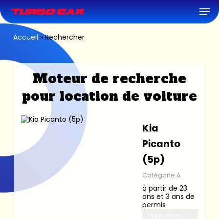
Skip
Men
to
main
content
Accueil
»
Rechercher
Moteur de recherche
pour location de voiture
Kia
Picanto
(5p)
Catégorie A
à partir de 23
ans et 3 ans de
permis
Vous avez