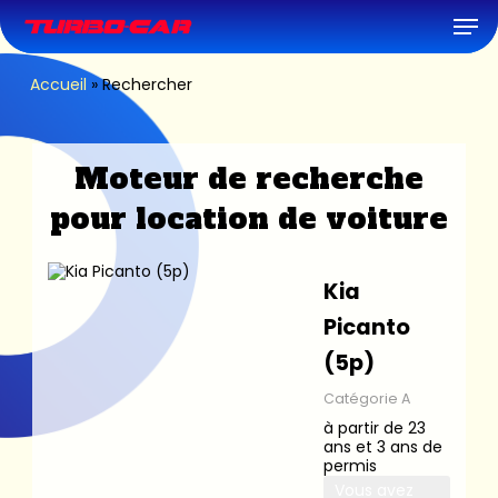
Skip
Men
to
main
content
Accueil
»
Rechercher
Moteur de recherche
pour location de voiture
Kia
Picanto
(5p)
Catégorie A
à partir de 23
ans et 3 ans de
permis
Vous avez