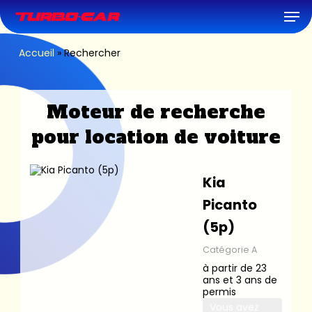
Skip
Men
to
main
content
Accueil
»
Rechercher
Moteur de recherche
pour location de voiture
Kia
Picanto
(5p)
Catégorie A
à partir de 23
ans et 3 ans de
permis
Vous avez