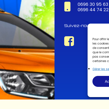
0696 30 95 63
0696 44 74 22
Suivez-nous !
Pour offrir
les cookies
de consenti
que le comp
pas consent
certaines c
Gérer les s
Ac