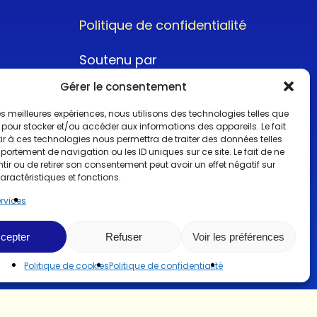
Politique de confidentialité
Soutenu par
Gérer le consentement
 les meilleures expériences, nous utilisons des technologies telles que
 pour stocker et/ou accéder aux informations des appareils. Le fait
r à ces technologies nous permettra de traiter des données telles
ortement de navigation ou les ID uniques sur ce site. Le fait de ne
@2022CopyrightTurboCar
ir ou de retirer son consentement peut avoir un effet négatif sur
aractéristiques et fonctions.
ervices
cepter
Refuser
Voir les préférences
Politique de cookies
Politique de confidentialité