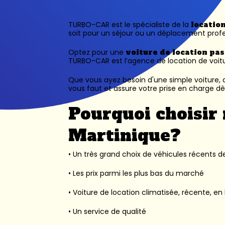
TURBO-CAR est le spécialiste de la
locatio
soit pour un séjour ou un déplacement profe
Optez pour une
voiture de location pa
TURBO-CAR est l’
agence de location de voit
Que vous ayez besoin d'une simple voiture, d
vous faut et assure votre prise en charge dès
Pourquoi choisir 
Martinique?
• Un très grand choix de véhicules récents des
• Les prix parmi les plus bas du marché
• Voiture de location climatisée, récente, en 
• Un service de qualité