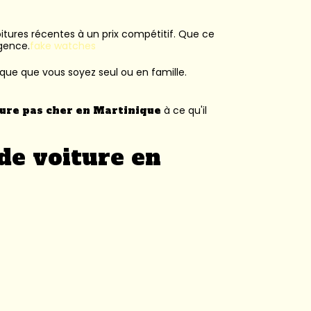
voitures récentes à un prix compétitif. Que ce
agence.
fake watches
ique que vous soyez seul ou en famille.
ture pas cher en Martinique
à ce qu'il
de voiture en