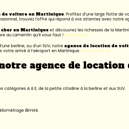
n de voiture en Martinique
. Profitez d’une large flotte de 
ssionnel, trouvez l’offre qui répond à vos attentes avec notre 
s cher en Martinique
et découvrez les richesses de la Martin
ure au Lamentin
qu’il vous faut !
Rolex Replica
’une berline, ou d’un SUV, notre
agence de location de voi
 votre arrivé à l’aéroport en Martinique.
rolex replica uk
notre agence de location 
 catégories A à E, de la petite citadine à la berline et aux SUV.
kilométrage illimité.