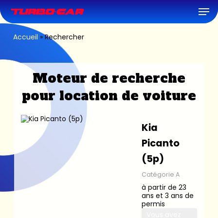
Skip
Men
to
main
content
Accueil
»
Rechercher
Moteur de recherche
pour location de voiture
Kia
Picanto
(5p)
Catégorie A
à partir de 23
ans et 3 ans de
permis
Vous avez