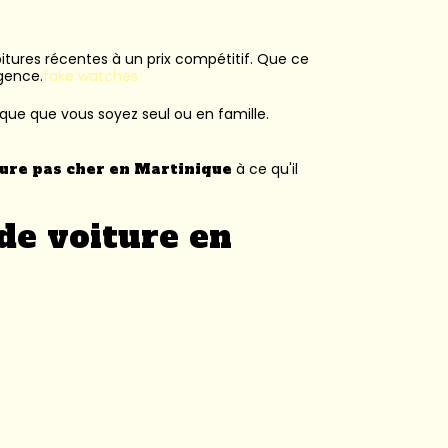
voitures récentes à un prix compétitif. Que ce
agence.
fake watches
ique que vous soyez seul ou en famille.
ture pas cher en Martinique
à ce qu'il
de voiture en