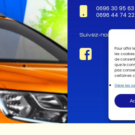
0696 30 95 63
0696 44 74 22
Suivez-nous !
Pour offrir
les cookies
de consenti
que le comp
pas consent
certaines c
Gérer les s
Ac