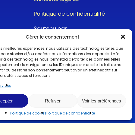
Politique de confidentialité
Soutenu par
Gérer le consentement
 les meilleures expériences, nous utilisons des technologies telles que
 pour stocker et/ou accéder aux informations des appareils. Le fait
r à ces technologies nous permettra de traiter des données telles
ortement de navigation ou les ID uniques sur ce site. Le fait de ne
@2022CopyrightTurboCar
ir ou de retirer son consentement peut avoir un effet négatif sur
aractéristiques et fonctions.
ervices
cepter
Refuser
Voir les préférences
Politique de cookies
Politique de confidentialité