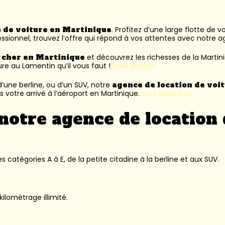
n de voiture en Martinique
. Profitez d’une large flotte de 
ssionnel, trouvez l’offre qui répond à vos attentes avec notre 
s cher en Martinique
et découvrez les richesses de la Martin
ure au Lamentin
qu’il vous faut !
Rolex Replica
’une berline, ou d’un SUV, notre
agence de location de voi
 votre arrivé à l’aéroport en Martinique.
rolex replica uk
notre agence de location 
 catégories A à E, de la petite citadine à la berline et aux SUV.
kilométrage illimité.