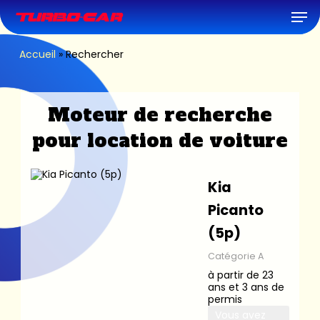
Skip
Men
to
main
content
Accueil
»
Rechercher
Moteur de recherche
pour location de voiture
Kia
Picanto
(5p)
Catégorie A
à partir de 23
ans et 3 ans de
permis
Vous avez