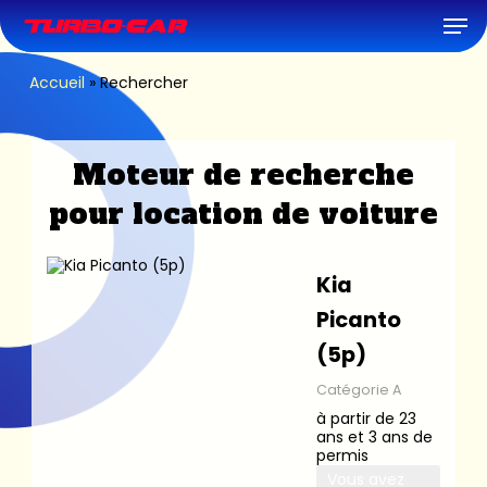
Skip
Men
to
main
content
Accueil
»
Rechercher
Moteur de recherche
pour location de voiture
Kia
Picanto
(5p)
Catégorie A
à partir de 23
ans et 3 ans de
permis
Vous avez