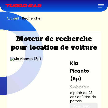
Skip
Men
to
main
content
Accueil
»
Rechercher
Moteur de recherche
pour location de voiture
Kia
Picanto
(5p)
Catégorie A
à partir de 23
ans et 3 ans de
permis
Vous avez