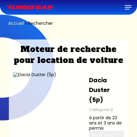
Skip
Men
to
main
content
Accueil
»
Rechercher
Moteur de recherche
pour location de voiture
Dacia
Duster
(5p)
Catégorie D
à partir de 23
ans et 3 ans de
permis
Vous avez