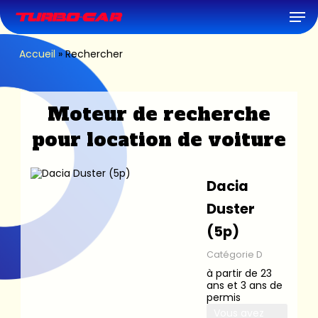
Skip
Men
to
main
content
Accueil
»
Rechercher
Moteur de recherche
pour location de voiture
Dacia
Duster
(5p)
Catégorie D
à partir de 23
ans et 3 ans de
permis
Vous avez