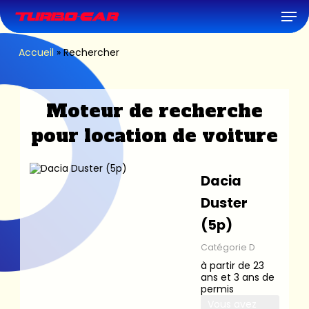
Skip
Men
to
main
content
Accueil
»
Rechercher
Moteur de recherche
pour location de voiture
Dacia
Duster
(5p)
Catégorie D
à partir de 23
ans et 3 ans de
permis
Vous avez