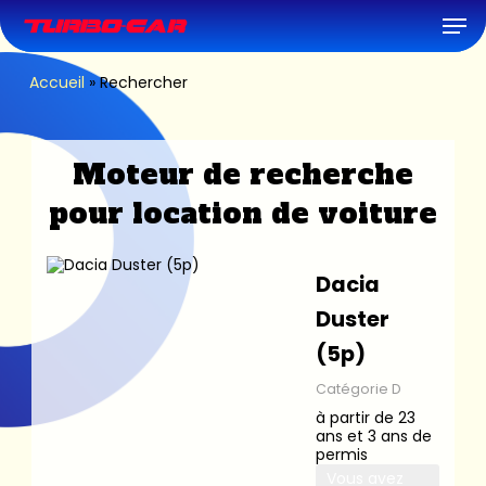
Skip
Men
to
main
content
Accueil
»
Rechercher
Moteur de recherche
pour location de voiture
Dacia
Duster
(5p)
Catégorie D
à partir de 23
ans et 3 ans de
permis
Vous avez