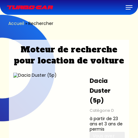
Skip
Men
to
main
content
Accueil
»
Rechercher
Moteur de recherche
pour location de voiture
Dacia
Duster
(5p)
Catégorie D
à partir de 23
ans et 3 ans de
permis
Vous avez