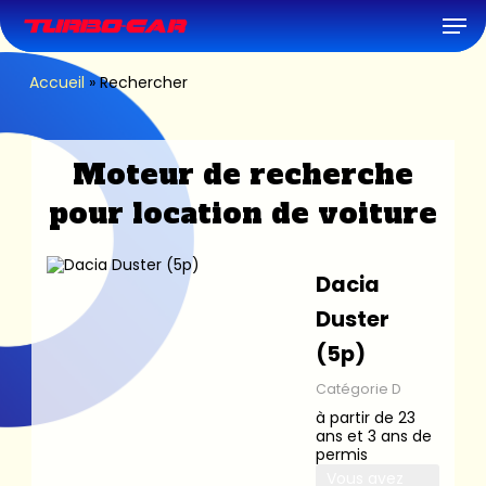
Skip
Men
to
main
content
Accueil
»
Rechercher
Moteur de recherche
pour location de voiture
Dacia
Duster
(5p)
Catégorie D
à partir de 23
ans et 3 ans de
permis
Vous avez