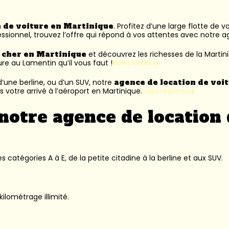
n de voiture en Martinique
. Profitez d’une large flotte de 
ssionnel, trouvez l’offre qui répond à vos attentes avec notre 
s cher en Martinique
et découvrez les richesses de la Martin
ure au Lamentin
qu’il vous faut !
Rolex Replica
’une berline, ou d’un SUV, notre
agence de location de voi
 votre arrivé à l’aéroport en Martinique.
rolex replica uk
notre agence de location 
 catégories A à E, de la petite citadine à la berline et aux SUV.
kilométrage illimité.