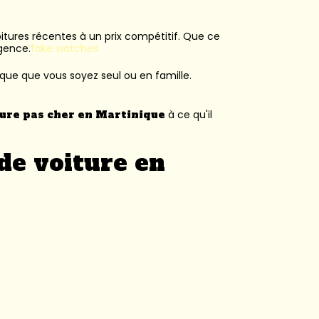
voitures récentes à un prix compétitif. Que ce
agence.
fake watches
ique que vous soyez seul ou en famille.
ture pas cher en Martinique
à ce qu'il
de voiture en