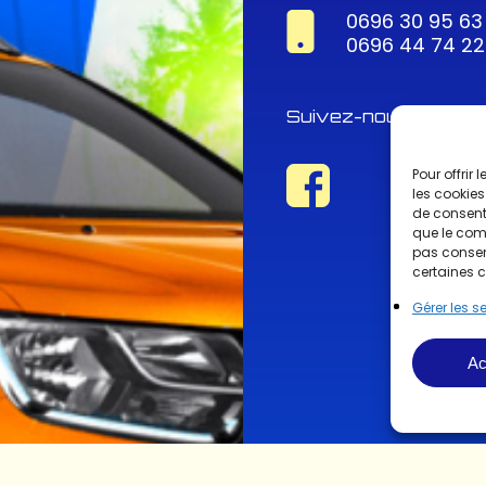
0696 30 95 63
0696 44 74 22
Suivez-nous !
Pour offrir
les cookies
de consenti
que le comp
pas consent
certaines c
Gérer les s
Ac