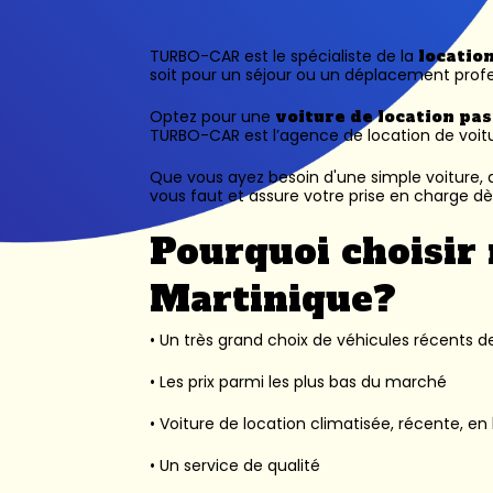
TURBO-CAR est le spécialiste de la
locatio
soit pour un séjour ou un déplacement profe
Optez pour une
voiture de location pa
TURBO-CAR est l’
agence de location de voit
Que vous ayez besoin d'une simple voiture, d
vous faut et assure votre prise en charge dès
Pourquoi choisir 
Martinique?
• Un très grand choix de véhicules récents des
• Les prix parmi les plus bas du marché
• Voiture de location climatisée, récente, en 
• Un service de qualité