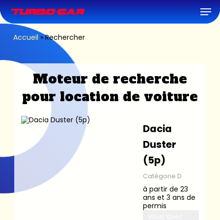
Skip
Men
to
main
content
Accueil
»
Rechercher
Moteur de recherche
pour location de voiture
Dacia
Duster
(5p)
Catégorie D
à partir de 23
ans et 3 ans de
permis
Vous avez