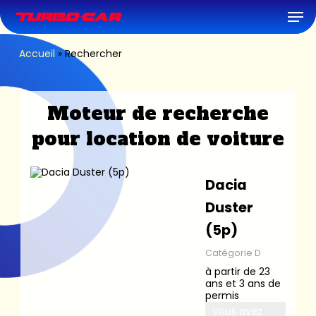
Skip
Men
to
main
content
Accueil
»
Rechercher
Moteur de recherche
pour location de voiture
Dacia
Duster
(5p)
Catégorie D
à partir de 23
ans et 3 ans de
permis
Vous avez