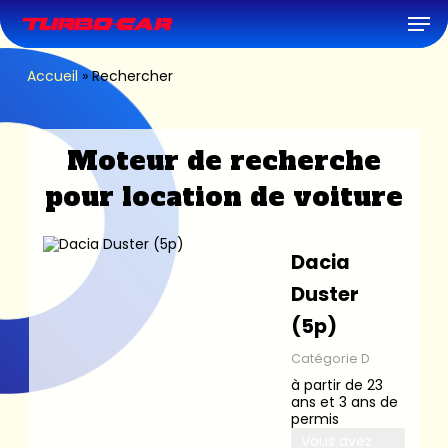
Skip
Men
to
main
content
Accueil
»
Rechercher
Moteur de recherche
pour location de voiture
Dacia
Duster
(5p)
Catégorie D
à partir de 23
ans et 3 ans de
permis
Vous avez