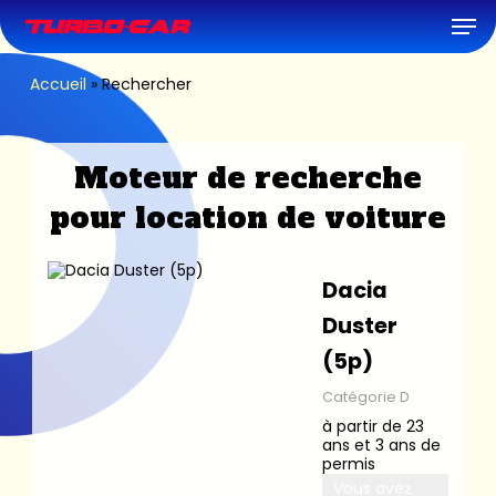
Skip
Men
to
main
content
Accueil
»
Rechercher
Moteur de recherche
pour location de voiture
Dacia
Duster
(5p)
Catégorie D
à partir de 23
ans et 3 ans de
permis
Vous avez