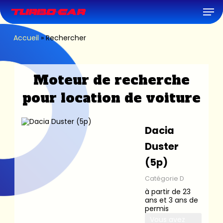
Skip
Men
to
main
content
Accueil
»
Rechercher
Moteur de recherche
pour location de voiture
Dacia
Duster
(5p)
Catégorie D
à partir de 23
ans et 3 ans de
permis
Vous avez