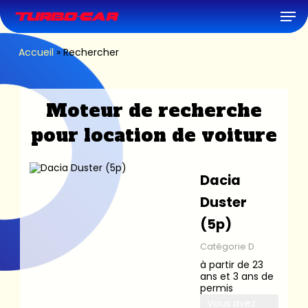
Skip
Men
to
main
content
Accueil
»
Rechercher
Moteur de recherche
pour location de voiture
Dacia
Duster
(5p)
Catégorie D
à partir de 23
ans et 3 ans de
permis
Vous avez