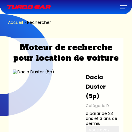
Skip
Men
to
main
content
Accueil
»
Rechercher
Moteur de recherche
pour location de voiture
Dacia
Duster
(5p)
Catégorie D
à partir de 23
ans et 3 ans de
permis
Vous avez