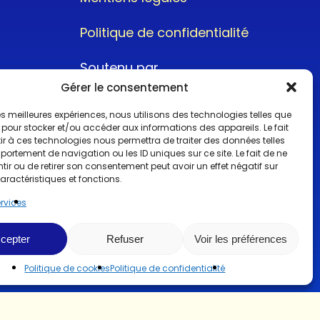
Politique de confidentialité
Soutenu par
Gérer le consentement
 les meilleures expériences, nous utilisons des technologies telles que
 pour stocker et/ou accéder aux informations des appareils. Le fait
r à ces technologies nous permettra de traiter des données telles
ortement de navigation ou les ID uniques sur ce site. Le fait de ne
@2022CopyrightTurboCar
ir ou de retirer son consentement peut avoir un effet négatif sur
aractéristiques et fonctions.
ervices
cepter
Refuser
Voir les préférences
Politique de cookies
Politique de confidentialité