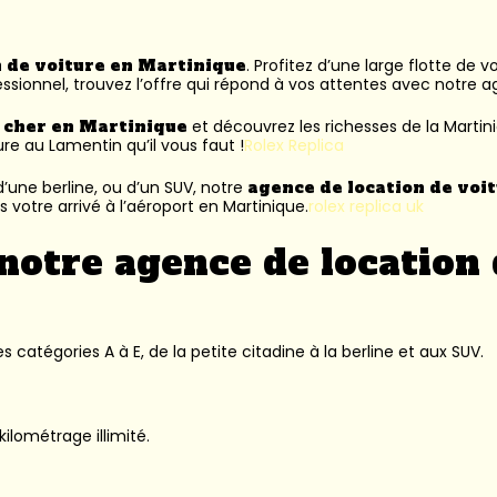
n de voiture en Martinique
. Profitez d’une large flotte de 
ssionnel, trouvez l’offre qui répond à vos attentes avec notre 
s cher en Martinique
et découvrez les richesses de la Martin
ure au Lamentin
qu’il vous faut !
Rolex Replica
’une berline, ou d’un SUV, notre
agence de location de voi
 votre arrivé à l’aéroport en Martinique.
rolex replica uk
notre agence de location 
 catégories A à E, de la petite citadine à la berline et aux SUV.
kilométrage illimité.