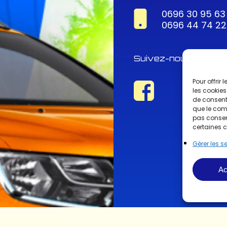
0696 30 95 63
0696 44 74 22
Suivez-nous !
Pour offrir
les cookies
de consenti
que le comp
pas consent
certaines c
Gérer les s
Ac