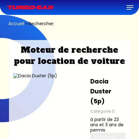
Skip
Men
to
main
content
Accueil
»
Rechercher
Moteur de recherche
pour location de voiture
Dacia
Duster
(5p)
Catégorie D
à partir de 23
ans et 3 ans de
permis
Vous avez