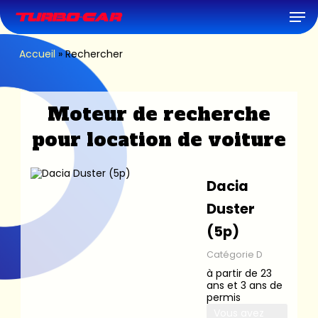
Skip
Men
to
main
content
Accueil
»
Rechercher
Moteur de recherche
pour location de voiture
Dacia
Duster
(5p)
Catégorie D
à partir de 23
ans et 3 ans de
permis
Vous avez