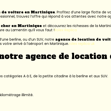
n de voiture en Martinique
. Profitez d’une large flotte de 
ssionnel, trouvez l’offre qui répond à vos attentes avec notre 
s cher en Martinique
et découvrez les richesses de la Martin
ure au Lamentin
qu’il vous faut !
Rolex Replica
’une berline, ou d’un SUV, notre
agence de location de voi
 votre arrivé à l’aéroport en Martinique.
rolex replica uk
notre agence de location 
 catégories A à E, de la petite citadine à la berline et aux SUV.
kilométrage illimité.