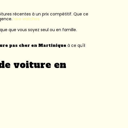
voitures récentes à un prix compétitif. Que ce
agence.
fake watches
ique que vous soyez seul ou en famille.
ture pas cher en Martinique
à ce qu'il
de voiture en