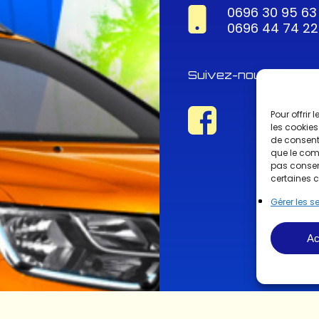
0696 30 95 63
0696 44 74 22
Suivez-nous !
Pour offrir
les cookies
de consenti
que le comp
pas consent
certaines c
Gérer les s
Ac