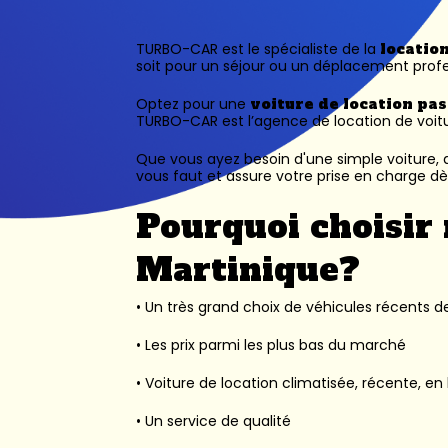
TURBO-CAR est le spécialiste de la
locatio
soit pour un séjour ou un déplacement profe
Optez pour une
voiture de location pa
TURBO-CAR est l’
agence de location de voit
Que vous ayez besoin d'une simple voiture, d
vous faut et assure votre prise en charge dès
Pourquoi choisir 
Martinique?
• Un très grand choix de véhicules récents des
• Les prix parmi les plus bas du marché
• Voiture de location climatisée, récente, en 
• Un service de qualité