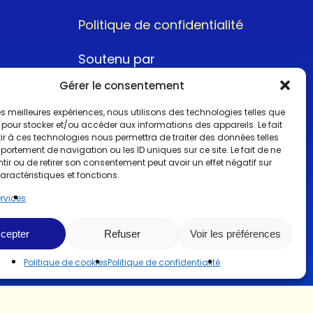
Politique de confidentialité
Soutenu par
Gérer le consentement
 les meilleures expériences, nous utilisons des technologies telles que
 pour stocker et/ou accéder aux informations des appareils. Le fait
r à ces technologies nous permettra de traiter des données telles
ortement de navigation ou les ID uniques sur ce site. Le fait de ne
@2022CopyrightTurboCar
ir ou de retirer son consentement peut avoir un effet négatif sur
aractéristiques et fonctions.
ervices
cepter
Refuser
Voir les préférences
Politique de cookies
Politique de confidentialité