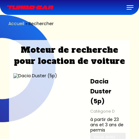
Skip
Men
to
main
content
Accueil
»
Rechercher
Moteur de recherche
pour location de voiture
Dacia
Duster
(5p)
Catégorie D
à partir de 23
ans et 3 ans de
permis
Vous avez