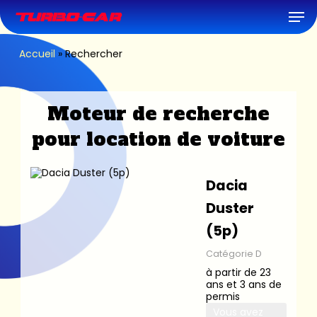
Skip
Men
to
main
content
Accueil
»
Rechercher
Moteur de recherche
pour location de voiture
Dacia
Duster
(5p)
Catégorie D
à partir de 23
ans et 3 ans de
permis
Vous avez