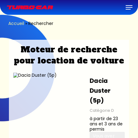
Skip
Men
to
main
content
Accueil
»
Rechercher
Moteur de recherche
pour location de voiture
Dacia
Duster
(5p)
Catégorie D
à partir de 23
ans et 3 ans de
permis
Vous avez