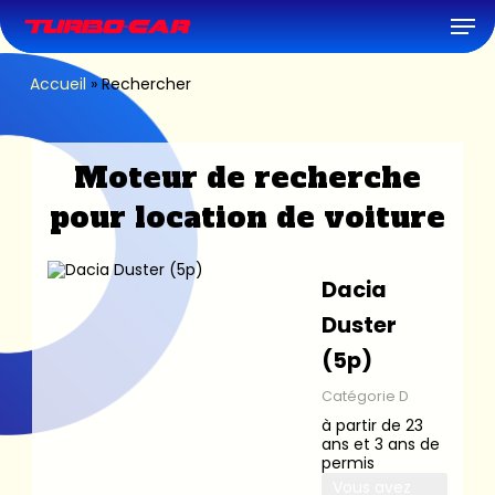
Skip
Men
to
main
content
Accueil
»
Rechercher
Moteur de recherche
pour location de voiture
Dacia
Duster
(5p)
Catégorie D
à partir de 23
ans et 3 ans de
permis
Vous avez