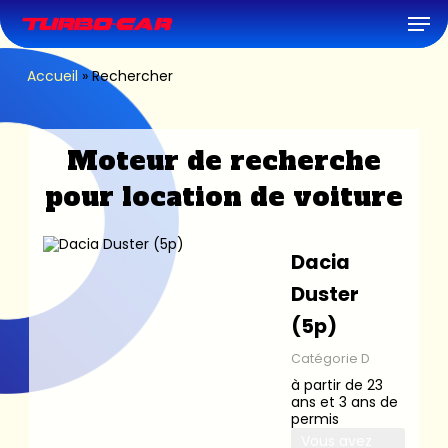
Skip
Men
to
main
content
Accueil
»
Rechercher
Moteur de recherche
pour location de voiture
Dacia
Duster
(5p)
Catégorie D
à partir de 23
ans et 3 ans de
permis
Vous avez