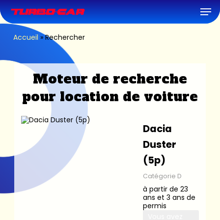
Skip
Men
to
main
content
Accueil
»
Rechercher
Moteur de recherche
pour location de voiture
Dacia
Duster
(5p)
Catégorie D
à partir de 23
ans et 3 ans de
permis
Vous avez