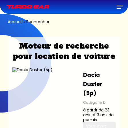
Skip
Men
to
main
content
Accueil
»
Rechercher
Moteur de recherche
pour location de voiture
Dacia
Duster
(5p)
Catégorie D
à partir de 23
ans et 3 ans de
permis
Vous avez