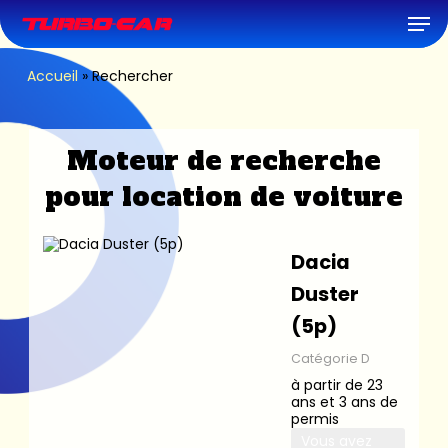
Skip
Men
to
main
content
Accueil
»
Rechercher
Moteur de recherche
pour location de voiture
Dacia
Duster
(5p)
Catégorie D
à partir de 23
ans et 3 ans de
permis
Vous avez