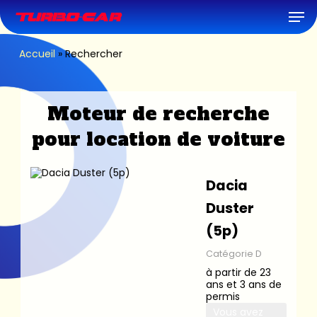
Skip
Men
to
main
content
Accueil
»
Rechercher
Moteur de recherche
pour location de voiture
Dacia
Duster
(5p)
Catégorie D
à partir de 23
ans et 3 ans de
permis
Vous avez