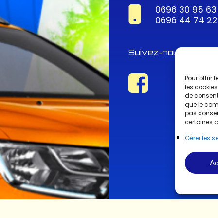
0696 30 95 63
0696 44 74 22
Suivez-nous !
Pour offrir
les cookies
de consenti
que le comp
pas consent
certaines c
Gérer les s
Ac