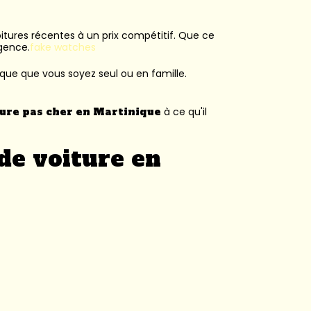
voitures récentes à un prix compétitif. Que ce
agence.
fake watches
ique que vous soyez seul ou en famille.
ture pas cher en Martinique
à ce qu'il
de voiture en