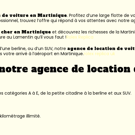
n de voiture en Martinique
. Profitez d’une large flotte de 
ssionnel, trouvez l’offre qui répond à vos attentes avec notre 
s cher en Martinique
et découvrez les richesses de la Martin
ure au Lamentin
qu’il vous faut !
Rolex Replica
’une berline, ou d’un SUV, notre
agence de location de voi
 votre arrivé à l’aéroport en Martinique.
rolex replica uk
notre agence de location 
 catégories A à E, de la petite citadine à la berline et aux SUV.
kilométrage illimité.