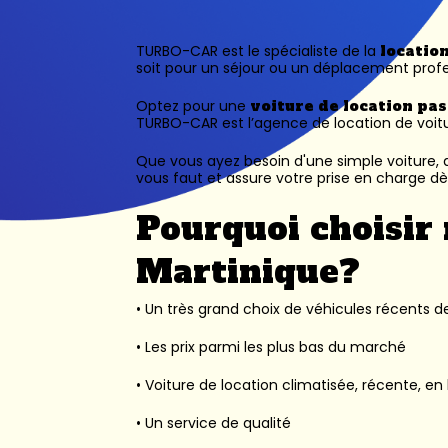
TURBO-CAR est le spécialiste de la
locatio
soit pour un séjour ou un déplacement profe
Optez pour une
voiture de location pa
TURBO-CAR est l’
agence de location de voit
Que vous ayez besoin d'une simple voiture, d
vous faut et assure votre prise en charge dès
Pourquoi choisir 
Martinique?
• Un très grand choix de véhicules récents des
• Les prix parmi les plus bas du marché
• Voiture de location climatisée, récente, en 
• Un service de qualité