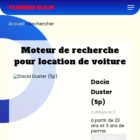
Skip
Men
to
main
content
Accueil
»
Rechercher
Moteur de recherche
pour location de voiture
Dacia
Duster
(5p)
Catégorie D
à partir de 23
ans et 3 ans de
permis
Vous avez