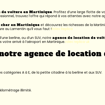
n de voiture en Martinique
. Profitez d’une large flotte de 
ssionnel, trouvez l’offre qui répond à vos attentes avec notre 
s cher en Martinique
et découvrez les richesses de la Martin
ure au Lamentin
qu’il vous faut !
Rolex Replica
’une berline, ou d’un SUV, notre
agence de location de voi
 votre arrivé à l’aéroport en Martinique.
rolex replica uk
notre agence de location 
 catégories A à E, de la petite citadine à la berline et aux SUV.
kilométrage illimité.