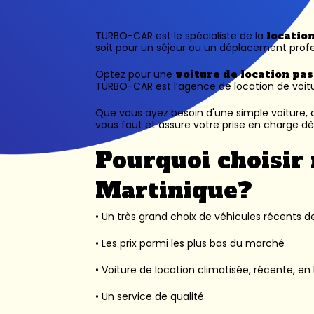
TURBO-CAR est le spécialiste de la
locatio
soit pour un séjour ou un déplacement profe
Optez pour une
voiture de location pa
TURBO-CAR est l’
agence de location de voit
Que vous ayez besoin d'une simple voiture, d
vous faut et assure votre prise en charge dès
Pourquoi choisir 
Martinique?
• Un très grand choix de véhicules récents des
• Les prix parmi les plus bas du marché
• Voiture de location climatisée, récente, en 
• Un service de qualité