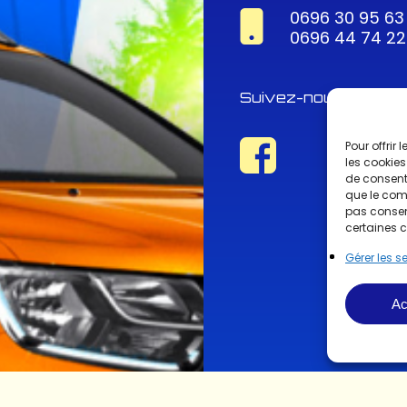
0696 30 95 63
0696 44 74 22
Suivez-nous !
Pour offrir
les cookies
de consenti
que le comp
pas consent
certaines c
Gérer les s
Ac