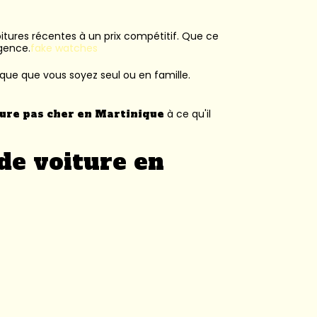
voitures récentes à un prix compétitif. Que ce
agence.
fake watches
ique que vous soyez seul ou en famille.
ture pas cher en Martinique
à ce qu'il
de voiture en