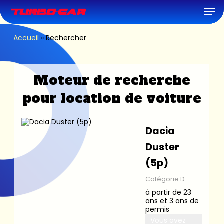
Skip
Men
to
main
content
Accueil
»
Rechercher
Moteur de recherche
pour location de voiture
Dacia
Duster
(5p)
Catégorie D
à partir de 23
ans et 3 ans de
permis
Vous avez