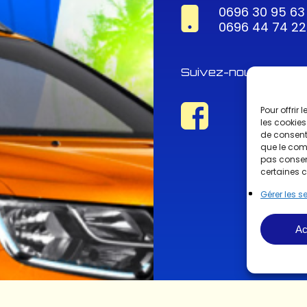
0696 30 95 63
0696 44 74 22
Suivez-nous !
Pour offrir
les cookies
de consenti
que le comp
pas consent
certaines c
Gérer les s
Ac