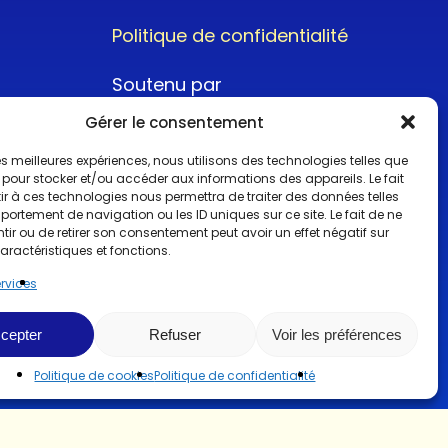
Politique de confidentialité
Soutenu par
Gérer le consentement
 les meilleures expériences, nous utilisons des technologies telles que
 pour stocker et/ou accéder aux informations des appareils. Le fait
r à ces technologies nous permettra de traiter des données telles
ortement de navigation ou les ID uniques sur ce site. Le fait de ne
@2022CopyrightTurboCar
ir ou de retirer son consentement peut avoir un effet négatif sur
aractéristiques et fonctions.
ervices
cepter
Refuser
Voir les préférences
Politique de cookies
Politique de confidentialité