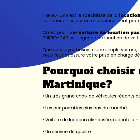
TURBO-CAR est le spécialiste de la
locatio
soit pour un séjour ou un déplacement profe
Optez pour une
voiture de location pa
TURBO-CAR est l’
agence de location de voit
Que vous ayez besoin d'une simple voiture, d
vous faut et assure votre prise en charge dès
Pourquoi choisir 
Martinique?
• Un très grand choix de véhicules récents des
• Les prix parmi les plus bas du marché
• Voiture de location climatisée, récente, en 
• Un service de qualité