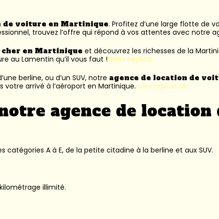
n de voiture en Martinique
. Profitez d’une large flotte de 
ssionnel, trouvez l’offre qui répond à vos attentes avec notre 
s cher en Martinique
et découvrez les richesses de la Martin
ure au Lamentin
qu’il vous faut !
Rolex Replica
’une berline, ou d’un SUV, notre
agence de location de voi
 votre arrivé à l’aéroport en Martinique.
rolex replica uk
notre agence de location 
 catégories A à E, de la petite citadine à la berline et aux SUV.
kilométrage illimité.