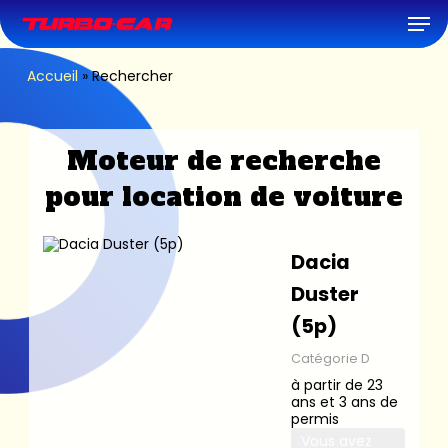
Skip
Men
to
main
content
Accueil
»
Rechercher
Moteur de recherche
pour location de voiture
Dacia
Duster
(5p)
Catégorie D
à partir de 23
ans et 3 ans de
permis
Vous avez