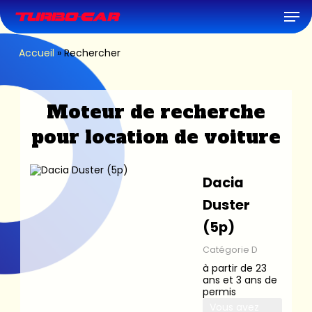
Skip
Men
to
main
content
Accueil
»
Rechercher
Moteur de recherche
pour location de voiture
Dacia
Duster
(5p)
Catégorie D
à partir de 23
ans et 3 ans de
permis
Vous avez