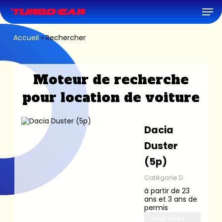
Skip
Men
to
main
content
Accueil
»
Rechercher
Moteur de recherche
pour location de voiture
Dacia
Duster
(5p)
Catégorie D
à partir de 23
ans et 3 ans de
permis
Vous avez