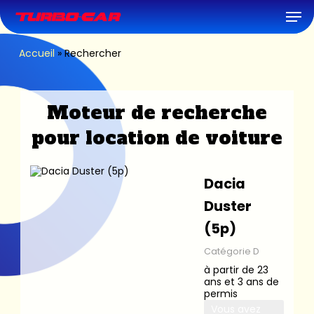
Skip
Men
to
main
content
Accueil
»
Rechercher
Moteur de recherche
pour location de voiture
Dacia
Duster
(5p)
Catégorie D
à partir de 23
ans et 3 ans de
permis
Vous avez